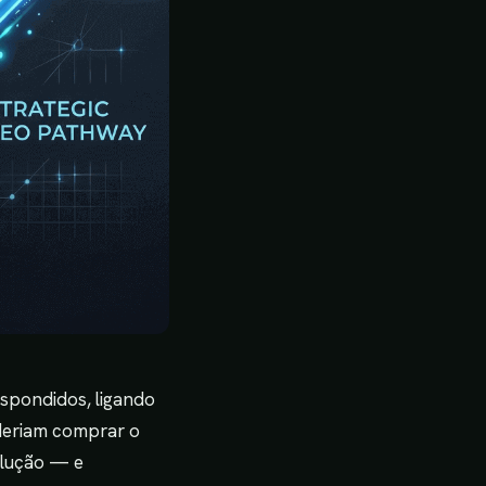
spondidos, ligando
oderiam comprar o
olução — e