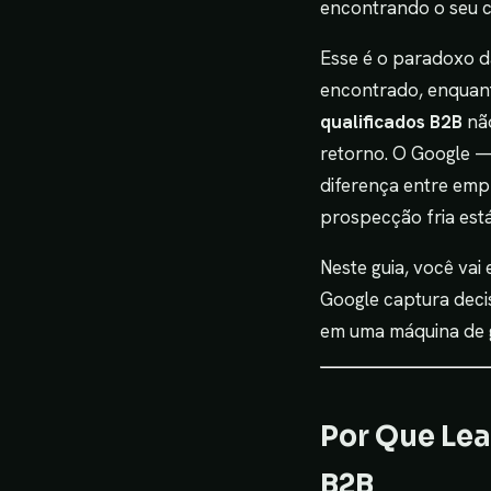
encontrando o seu 
Esse é o paradoxo d
encontrado, enquant
qualificados B2B
não
retorno. O Google —
diferença entre emp
prospecção fria está
Neste guia, você va
Google captura deci
em uma máquina de g
Por Que Le
B2B