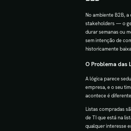
No ambiente B2B, a c
stakeholders — o ges
durar semanas ou me
sem intenção de com
historicamente baixa
O Problema das 
A lógica parece sed
empresa, e o seu tim
acontece é diferente
Listas compradas sã
de TI que está na l
qualquer interesse 