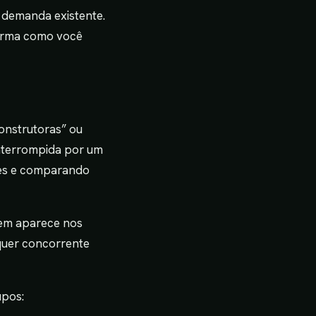
 demanda existente.
forma como você
onstrutoras” ou
interrompida por um
ões e comparando
Quem aparece nos
quer concorrente
upos: