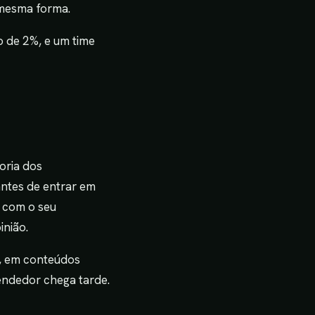
 mesma forma.
o de 2%, e um time
oria dos
ntes de entrar em
a com o seu
inião.
, em conteúdos
endedor chega tarde.