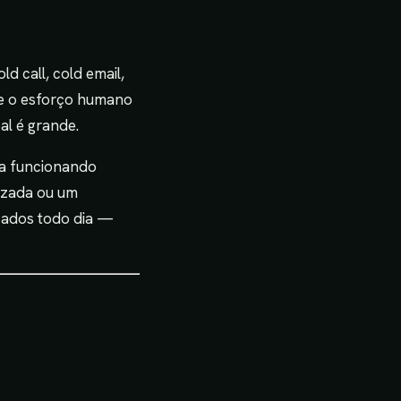
d call, cold email,
ue o esforço humano
al é grande.
ua funcionando
izada ou um
icados todo dia —