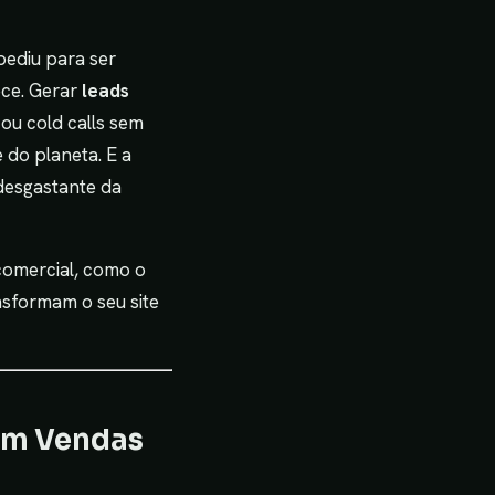
pediu para ser
ece. Gerar
leads
ou cold calls sem
do planeta. E a
 desgastante da
comercial, como o
nsformam o seu site
 em Vendas