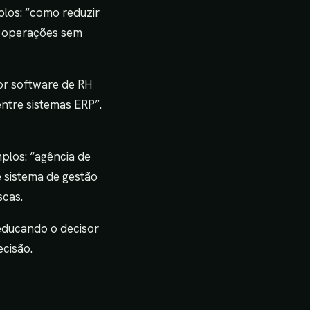
los: “como reduzir
r operações sem
hor software de RH
ntre sistemas ERP”.
plos: “agência de
e sistema de gestão
scas.
educando o decisor
cisão.