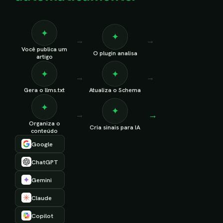
✦
✦
→
→
Você publica um
O plugin analisa
artigo
✦
✦
→
→
Gera o llms.txt
Atualiza o Schema
✦
✦
→
→
Organiza o
Cria sinais para IA
conteúdo
Google
ChatGPT
Gemini
Claude
Copilot