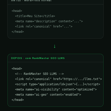
ANTES · WordPress normal
<head>

  <title>Meu Site</title>

  <meta name="description" content="...">

  <link rel="canonical" href="...">

</head>
→
DEPOIS · com RankMaster SEO LLMS
<head>

  <!-- RankMaster SEO LLMS -->

  <link rel="canonical" href="https://.../llms.txt">

  <script type="application/ld+json">{...}</script>

  <meta name="ai-visibility" content="optimized">

  <meta name="ai-geo" content="enabled">

</head>