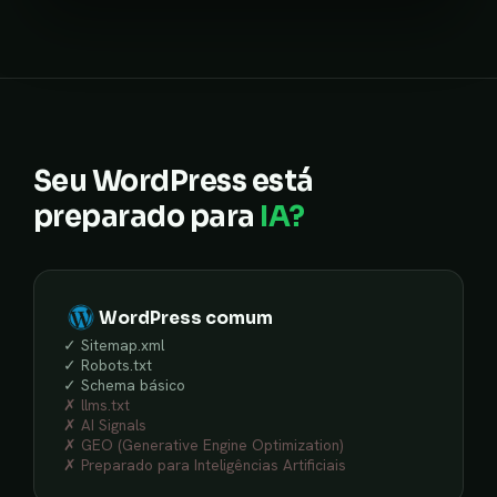
Seu WordPress está
preparado para
IA?
WordPress comum
✓ Sitemap.xml
✓ Robots.txt
✓ Schema básico
✗ llms.txt
✗ AI Signals
✗ GEO (Generative Engine Optimization)
✗ Preparado para Inteligências Artificiais