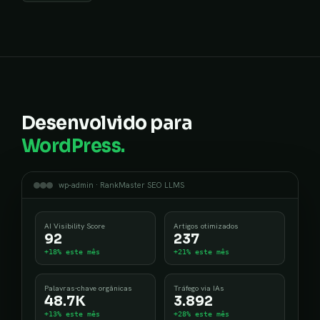
Desenvolvido para
WordPress.
wp-admin · RankMaster SEO LLMS
AI Visibility Score
Artigos otimizados
92
237
+18% este mês
+21% este mês
Palavras-chave orgânicas
Tráfego via IAs
48.7K
3.892
+13% este mês
+28% este mês