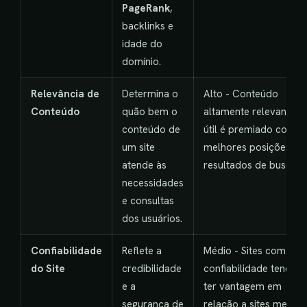
PageRank
,
backlinks e
idade do
domínio.
Relevância de
Determina o
Alto - Conteúdo
Conteúdo
quão bem o
altamente relevante e
conteúdo de
útil é premiado com
um site
melhores posições no
atende às
resultados de busca.
necessidades
e consultas
dos usuários.
Confiabilidade
Reflete a
Médio - Sites com alta
do Site
credibilidade
confiabilidade tendem
e a
ter vantagem em
segurança de
relação a sites menos