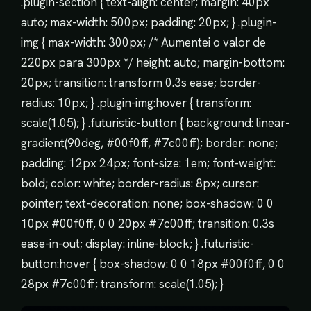
.plugin-section { text-align: center; margin: 40px
auto; max-width: 500px; padding: 20px; } .plugin-
img { max-width: 300px; /* Aumentei o valor de
220px para 300px */ height: auto; margin-bottom:
20px; transition: transform 0.3s ease; border-
radius: 10px; } .plugin-img:hover { transform:
scale(1.05); } .futuristic-button { background: linear-
gradient(90deg, #00f0ff, #7c00ff); border: none;
padding: 12px 24px; font-size: 1em; font-weight:
bold; color: white; border-radius: 8px; cursor:
pointer; text-decoration: none; box-shadow: 0 0
10px #00f0ff, 0 0 20px #7c00ff; transition: 0.3s
ease-in-out; display: inline-block; } .futuristic-
button:hover { box-shadow: 0 0 18px #00f0ff, 0 0
28px #7c00ff; transform: scale(1.05); }