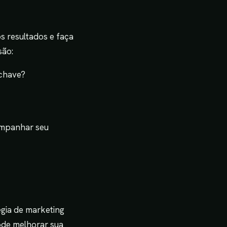
s resultados e faça
são:
-chave?
mpanhar seu
égia de marketing
ode melhorar sua