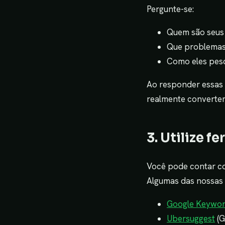
Pergunte-se:
Quem são seus c
Que problemas 
Como eles pesq
Ao responder essas 
realmente converte
3. Utilize 
Você pode contar co
Algumas das nossas 
Google Keywor
Ubersuggest
(G