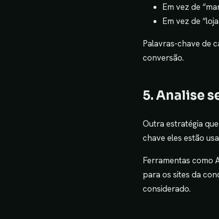
Em vez de “mark
Em vez de “loja
Palavras-chave de c
conversão.
5. Analise 
Outra estratégia qu
chave eles estão us
Ferramentas como Ah
para os sites da con
considerado.