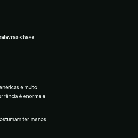
palavras-chave
néricas e muito
orrência é enorme e
e costumam ter menos