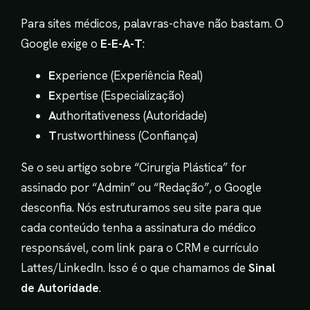
Para sites médicos, palavras-chave não bastam. O
Google exige o
E-E-A-T
:
E
xperience (Experiência Real)
E
xpertise (Especialização)
A
uthoritativeness (Autoridade)
T
rustworthiness (Confiança)
Se o seu artigo sobre “Cirurgia Plástica” for
assinado por “Admin” ou “Redação”, o Google
desconfia. Nós estruturamos seu site para que
cada conteúdo tenha a assinatura do médico
responsável, com link para o CRM e currículo
Lattes/LinkedIn. Isso é o que chamamos de
Sinal
de Autoridade
.