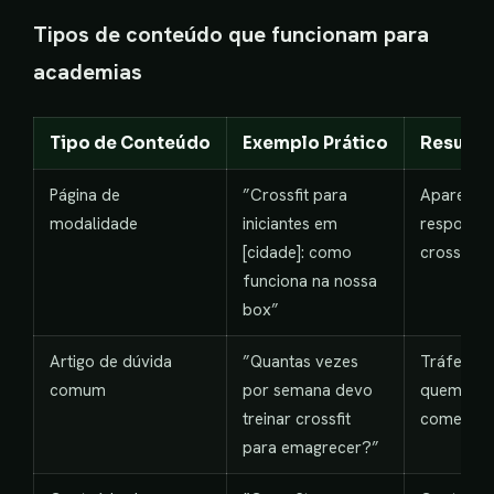
Tipos de conteúdo que funcionam para
academias
Tipo de Conteúdo
Exemplo Prático
Resulta
Página de
”Crossfit para
Aparecer
modalidade
iniciantes em
respostas
[cidade]: como
crossfit l
funciona na nossa
box”
Artigo de dúvida
”Quantas vezes
Tráfego q
comum
por semana devo
quem está
treinar crossfit
começar
para emagrecer?”