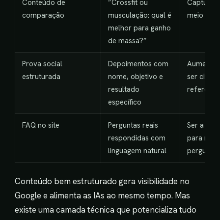
Conteúdo de
”Crossfit ou
Capturar 
comparação
musculação: qual é
meio da d
melhor para ganho
de massa?”
Prova social
Depoimentos com
Aumentar 
estruturada
nome, objetivo e
ser citad
resultado
referênci
específico
FAQ no site
Perguntas reais
Ser a font
respondidas com
para res
linguagem natural
perguntas
Conteúdo bem estruturado gera visibilidade no
Google e alimenta as IAs ao mesmo tempo. Mas
existe uma camada técnica que potencializa tudo