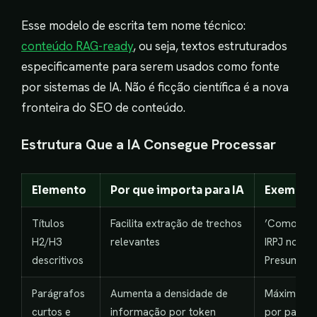
Esse modelo de escrita tem nome técnico:
conteúdo RAG-ready
, ou seja, textos estruturados
especificamente para serem usados como fonte
por sistemas de IA. Não é ficção científica é a nova
fronteira do SEO de conteúdo.
Estrutura Que a IA Consegue Processar
Elemento
Por que importa para IA
Exemplo 
Títulos
Facilita extração de trechos
’Como calc
H2/H3
relevantes
IRPJ no Lu
descritivos
Presumido
Parágrafos
Aumenta a densidade de
Máximo 4 l
curtos e
informação por token
por parág