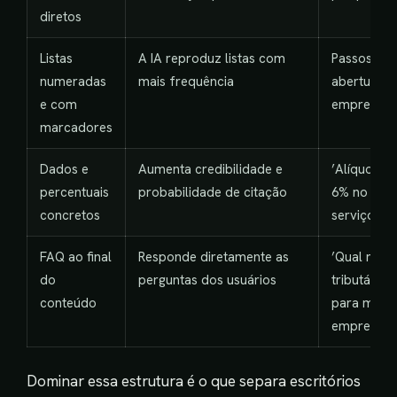
diretos
Listas
A IA reproduz listas com
Passos par
numeradas
mais frequência
abertura d
e com
empresa M
marcadores
Dados e
Aumenta credibilidade e
’Alíquota e
percentuais
probabilidade de citação
6% no Simp
concretos
serviços’
FAQ ao final
Responde diretamente as
’Qual regi
do
perguntas dos usuários
tributário 
conteúdo
para minh
empresa?’
Dominar essa estrutura é o que separa escritórios