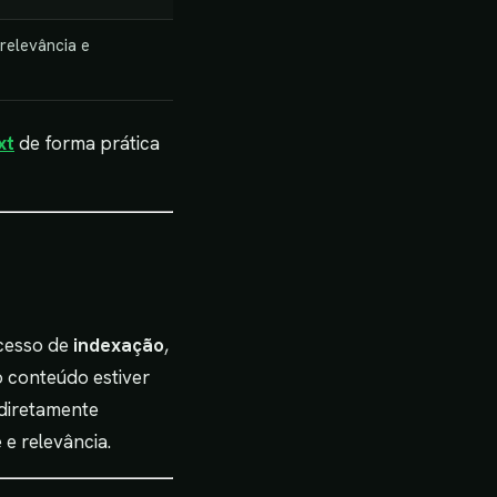
relevância e
xt
de forma prática
ocesso de
indexação
,
o conteúdo estiver
 diretamente
 e relevância.