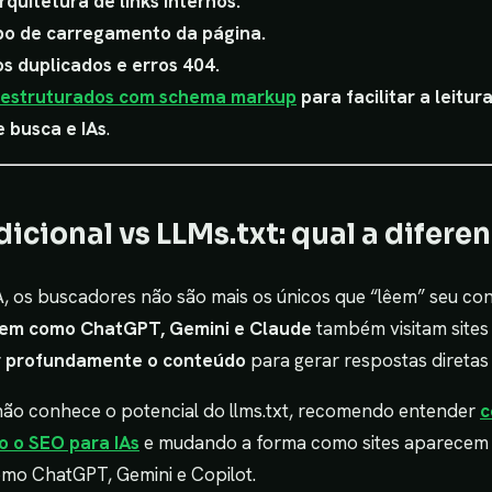
quitetura de links internos.
po de carregamento da página.
s duplicados e erros 404.
 estruturados com schema markup
para facilitar a leitu
 busca e IAs
.
icional vs LLMs.txt: qual a difere
, os buscadores não são mais os únicos que “lêem” seu con
gem como ChatGPT, Gemini e Claude
também visitam site
 profundamente o conteúdo
para gerar respostas diretas 
não conhece o potencial do llms.txt, recomendo entender
c
o o SEO para IAs
e mudando a forma como sites aparecem
mo ChatGPT, Gemini e Copilot.