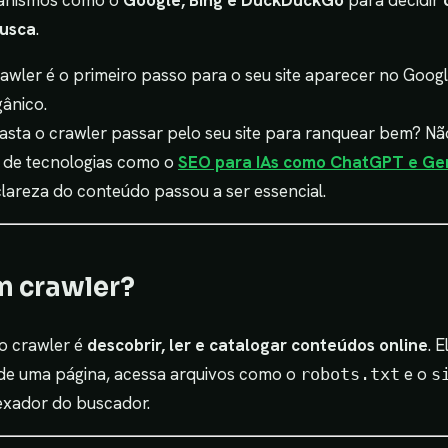
canismos como o
Google, Bing e DuckDuckGo
para decidir
busca
.
rawler é o primeiro passo para o seu site aparecer no Googl
gânico.
asta o crawler passar pelo seu site para ranquear bem? Nã
 de tecnologias como o
SEO para IAs como ChatGPT e Ge
clareza do conteúdo passou a ser essencial.
m crawler?
do crawler é
descobrir, ler e catalogar conteúdos online
. 
 de uma página, acessa arquivos como o
e o
robots.txt
s
exador do buscador.