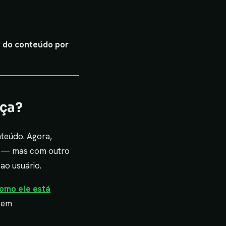
ra do conteúdo por
nça?
teúdo. Agora,
s — mas com outro
ao usuário.
omo ele está
 em