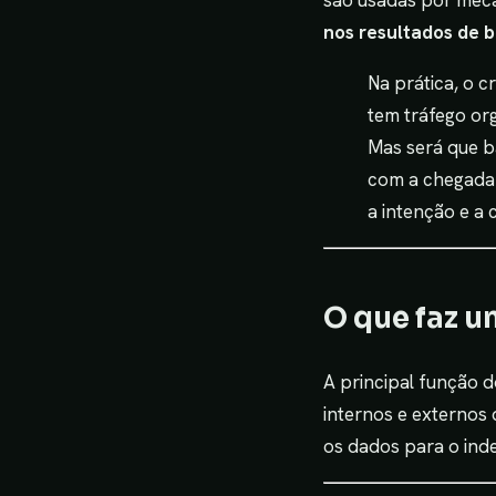
são usadas por me
nos resultados de 
Na prática, o c
tem tráfego or
Mas será que b
com a chegada
a intenção e a 
O que faz u
A principal função 
internos e externos
os dados para o ind