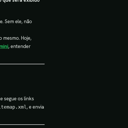
o que será exibido
e. Sem ele, não
o mesmo. Hoje,
mini
, entender
Ele segue os links
, e envia
itemap.xml