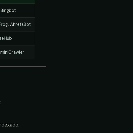
 Bingbot
Frog, AhrefsBot
rseHub
miniCrawler
:
indexado.