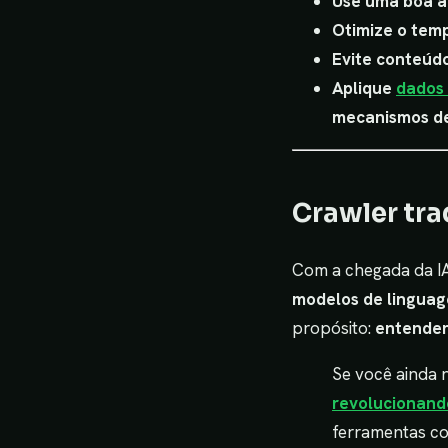
Use uma boa ar
Otimize o tem
Evite conteúdo
Aplique
dados
mecanismos de
Crawler trad
Com a chegada da IA
modelos de lingua
propósito:
entender
Se você ainda 
revolucionand
ferramentas co