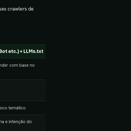
ses crawlers de
ot etc.) + LLMs.txt
nder com base no
foco temático
ma e intenção do